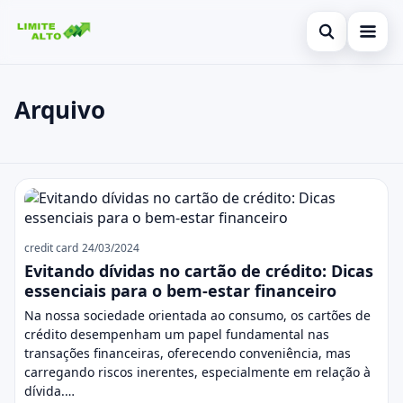
Abrir busca
Início
Arquivo
Buscar no site
Cartão de crédito
×
Buscar por:
Finanças
Posts
Pressione Enter para buscar ou ESC para fechar.
Empréstimo
Legal
credit card
24/03/2024
Evitando dívidas no cartão de crédito: Dicas
essenciais para o bem-estar financeiro
Na nossa sociedade orientada ao consumo, os cartões de
crédito desempenham um papel fundamental nas
transações financeiras, oferecendo conveniência, mas
carregando riscos inerentes, especialmente em relação à
dívida.…