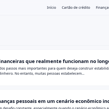
Início
Cartão de crédito
Finança
×
inanceiras que realmente funcionam no long
dos passos mais importantes para quem deseja construir estabilida
dinheiro. No entanto, muitas pessoas estabelecem…
nanças pessoais em um cenário econômico in
m desafio constante, especialmente quando o cenário econômico a