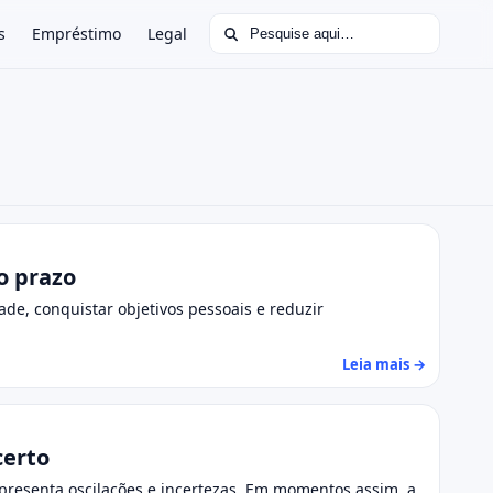
Buscar por:
s
Empréstimo
Legal
o prazo
de, conquistar objetivos pessoais e reduzir
Leia mais →
certo
presenta oscilações e incertezas. Em momentos assim, a