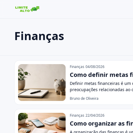
Finanças
Buscar no site
Buscar por:
Finanças
Pressione Enter para buscar ou ESC para fechar.
Finanças
04/08/2026
Como definir metas f
Definir metas financeiras é um 
preocupações relacionadas ao 
Bruno de Oliveira
Finanças
22/04/2026
Como organizar as fi
A organização das finanças é u