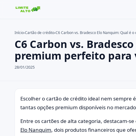
Início
›
Cartão de crédito
›
C6 Carbon vs. Bradesco Elo Nanquim: Qual é o 
C6 Carbon vs. Bradesco
Buscar no site
Buscar por:
premium perfeito para 
Pressione Enter para buscar ou ESC para fechar.
28/01/2025
Escolher o cartão de crédito ideal nem sempre 
tantas opções premium disponíveis no mercad
Entre os cartões de alta categoria, destacam-se
Elo Nanquim
, dois produtos financeiros que of