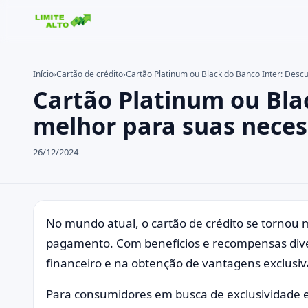
Início
›
Cartão de crédito
›
Cartão Platinum ou Black do Banco Inter: Desc
Cartão Platinum ou Bla
Buscar no site
Buscar por:
melhor para suas nece
Pressione Enter para buscar ou ESC para fechar.
26/12/2024
No mundo atual, o cartão de crédito se tornou
pagamento. Com benefícios e recompensas dive
financeiro e na obtenção de vantagens exclusi
Para consumidores em busca de exclusividade e