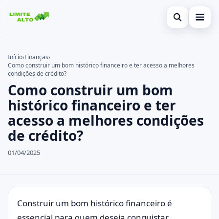
Abrir busca
Início
Início
›
Finanças
›
Como construir um bom histórico financeiro e ter acesso a melhores
Buscar no site
Cartão de crédito
×
condições de crédito?
Como construir um bom
Buscar por:
Finanças
histórico financeiro e ter
Pressione Enter para buscar ou ESC para fechar.
Empréstimo
acesso a melhores condições
de crédito?
Legal
01/04/2025
Construir um bom histórico financeiro é
essencial para quem deseja conquistar