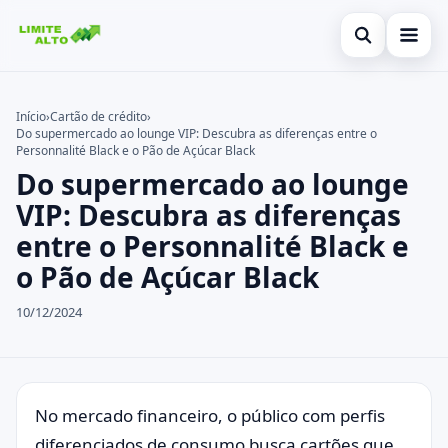
Abrir busca
Início
Início
›
Cartão de crédito
›
Do supermercado ao lounge VIP: Descubra as diferenças entre o
Buscar no site
Cartão de crédito
×
Personnalité Black e o Pão de Açúcar Black
Do supermercado ao lounge
Buscar por:
Finanças
VIP: Descubra as diferenças
Pressione Enter para buscar ou ESC para fechar.
Empréstimo
entre o Personnalité Black e
o Pão de Açúcar Black
Legal
10/12/2024
No mercado financeiro, o público com perfis
diferenciados de consumo busca cartões que