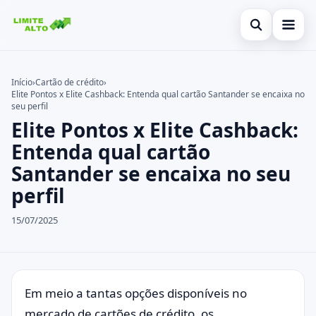
Abrir busca
Início
Início
›
Cartão de crédito
›
Elite Pontos x Elite Cashback: Entenda qual cartão Santander se encaixa no
Buscar no site
Cartão de crédito
×
seu perfil
Elite Pontos x Elite Cashback:
Buscar por:
Finanças
Entenda qual cartão
Pressione Enter para buscar ou ESC para fechar.
Empréstimo
Santander se encaixa no seu
perfil
Legal
15/07/2025
Em meio a tantas opções disponíveis no
mercado de
cartões de crédito
, os