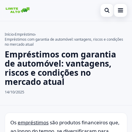
Abrir busca
Início
Início
›
Empréstimo
›
Empréstimos com garantia de automóvel: vantagens, riscos e condições
Buscar no site
Cartão de crédito
×
no mercado atual
Empréstimos com garantia
Buscar por:
Finanças
de automóvel: vantagens,
Pressione Enter para buscar ou ESC para fechar.
Empréstimo
riscos e condições no
mercado atual
Legal
14/10/2025
Os
empréstimos
são produtos financeiros que,
ao longo do tempo, se diversificaram para