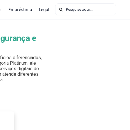
Buscar por:
s
Empréstimo
Legal
egurança e
ícios diferenciados,
oria Platinum, ele
erviços digitais do
um atende diferentes
a.