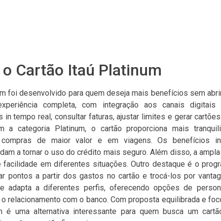
o Cartão Itaú Platinum
num foi desenvolvido para quem deseja mais benefícios sem abrir
periência completa, com integração aos canais digitais d
n tempo real, consultar faturas, ajustar limites e gerar cartões
om a categoria Platinum, o cartão proporciona mais tranquil
compras de maior valor e em viagens. Os benefícios i
dam a tornar o uso do crédito mais seguro. Além disso, a ampla
te facilidade em diferentes situações. Outro destaque é o prog
r pontos a partir dos gastos no cartão e trocá-los por vantag
 adapta a diferentes perfis, oferecendo opções de person
 o relacionamento com o banco. Com proposta equilibrada e foc
um é uma alternativa interessante para quem busca um cartã