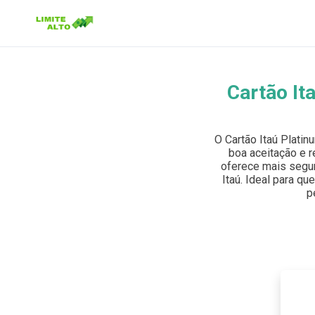
Cartão It
Buscar no site
Buscar por:
O Cartão Itaú Plati
boa aceitação e r
Pressione Enter para buscar ou ESC para fechar.
oferece mais segur
Itaú. Ideal para qu
p