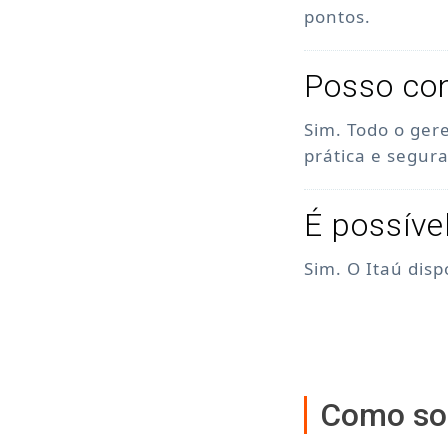
pontos.
Posso con
Sim. Todo o ger
prática e segura
É possíve
Sim. O Itaú dis
Como sol