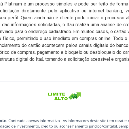
taú Platinum é um processo simples e pode ser feito de forma d
licitação diretamente pelo aplicativo ou internet banking, 
seu perfil. Quem ainda não é cliente pode iniciar o processo 
 das informações solicitadas, o Itaú realiza uma análise de cré
enviado para o endereço cadastrado. Em muitos casos, o cartão vi
o físico, permitindo o uso imediato em compras online. Todo 
enciamento do cartão acontecem pelos canais digitais do banco. 
istórico de compras, pagamento e bloqueio ou desbloqueio do car
trutura digital do Itaú, tornando a solicitação acessível e organi
nte:
Conteudo apenas informativo - As informacoes deste site tem carater 
acao de investimento, credito ou aconselhamento juridico/contabil. Sempre