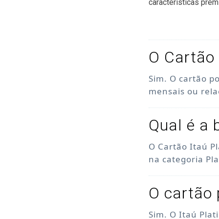
características prem
O Cartão 
Sim. O cartão p
mensais ou rel
Qual é a 
O Cartão Itaú P
na categoria Pl
O cartão 
Sim. O Itaú Pla