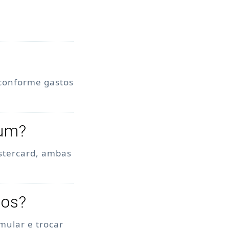
 conforme gastos
num?
stercard, ambas
tos?
mular e trocar