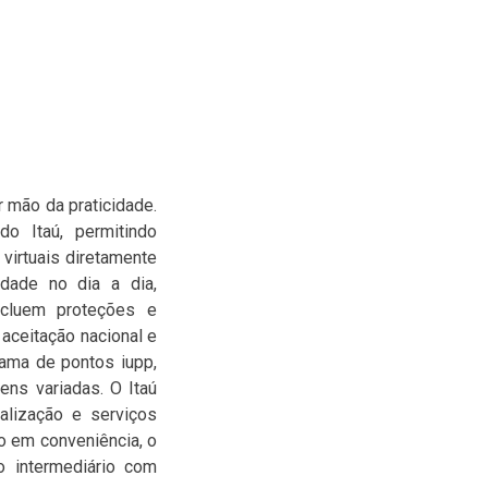
 mão da praticidade.
o Itaú, permitindo
 virtuais diretamente
idade no dia a dia,
ncluem proteções e
 aceitação nacional e
rama de pontos iupp,
ens variadas. O Itaú
alização e serviços
o em conveniência, o
o intermediário com