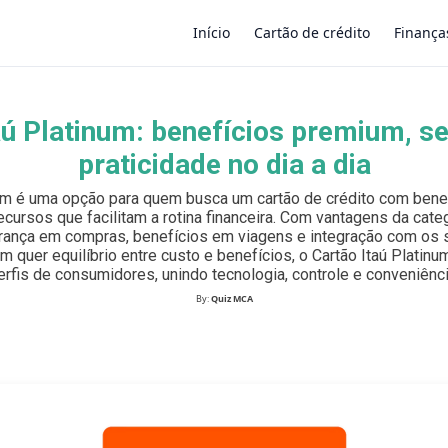
Início
Cartão de crédito
Finança
aú Platinum: benefícios premium, s
×
praticidade no dia a dia
num é uma opção para quem busca um cartão de crédito com benef
ecursos que facilitam a rotina financeira. Com vantagens da categ
ança em compras, benefícios em viagens e integração com os s
em quer equilíbrio entre custo e benefícios, o Cartão Itaú Platin
erfis de consumidores, unindo tecnologia, controle e conveniênci
By:
Quiz MCA