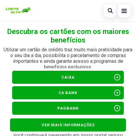
Abrir busc
Descubra os cartões com os maiores
Início
benefícios
Buscar no site
×
Cartão de crédito
Utilizar um cartão de crédito traz muito mais praticidade para
Buscar por:
o seu dia a dia, possibilita o parcelamento de compras
Finanças
importantes e ainda garante acesso a programas de
benefícios exclusivos.
Pressione Enter para buscar ou ESC para fechar.
Empréstimo
Por:
Limite Alto
arrow_circle_right
CAIXA
Legal
arrow_circle_right
C6 BANK
arrow_circle_right
PAGBANK
VER MAIS INFORMAÇÕES
Você continuará navegando em nosso portal seguro