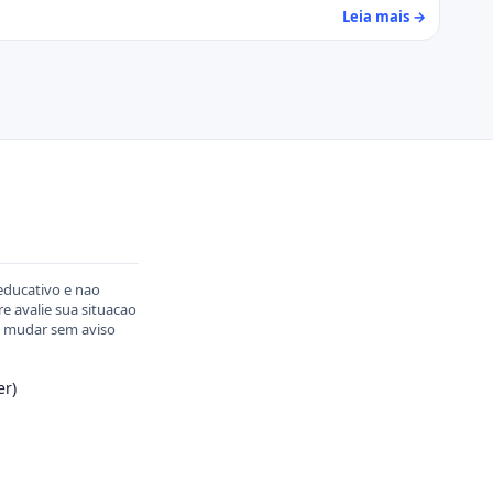
Leia mais →
educativo e nao
 avalie sua situacao
em mudar sem aviso
er)