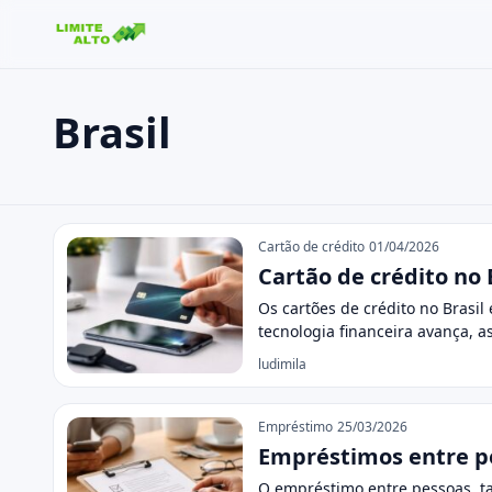
Brasil
Buscar no site
Buscar por:
Brasil
Pressione Enter para buscar ou ESC para fechar.
Cartão de crédito
01/04/2026
Cartão de crédito no
Os cartões de crédito no Brasi
tecnologia financeira avança, as
ludimila
Empréstimo
25/03/2026
Empréstimos entre pes
O empréstimo entre pessoas, t