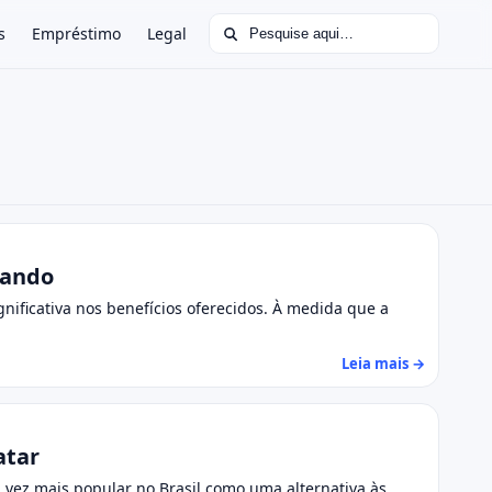
Buscar por:
s
Empréstimo
Legal
dando
nificativa nos benefícios oferecidos. À medida que a
Leia mais →
atar
vez mais popular no Brasil como uma alternativa às