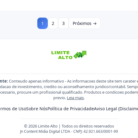
1
2
3
Próximos →
nte:
Conteudo apenas informativo - As informacoes deste site tem carater 
acao de investimento, credito ou aconselhamento juridico/contabil. Sempre
necessario, procure um profissional qualificado. Produtos e condicoes pod
previo.
Leia mais
.
ermos de Uso
Sobre Nós
Política de Privacidade
Aviso Legal (Disclaim
© 2026 Limite Alto | Todos os direitos reservados
Jn Content Midia Digital LTDA - CNPJ: 42.921.663/0001-99