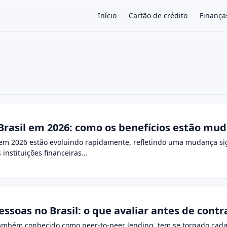
Início
Cartão de crédito
Finança
×
 Brasil em 2026: como os benefícios estão mu
l em 2026 estão evoluindo rapidamente, refletindo uma mudança sig
 instituições financeiras…
soas no Brasil: o que avaliar antes de contr
ambém conhecido como peer-to-peer lending, tem se tornado cada 