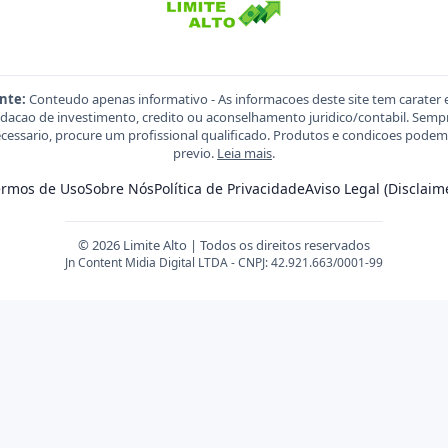
nte:
Conteudo apenas informativo - As informacoes deste site tem carater 
acao de investimento, credito ou aconselhamento juridico/contabil. Sempre
necessario, procure um profissional qualificado. Produtos e condicoes pod
previo.
Leia mais
.
ermos de Uso
Sobre Nós
Política de Privacidade
Aviso Legal (Disclaim
© 2026 Limite Alto | Todos os direitos reservados
Jn Content Midia Digital LTDA - CNPJ: 42.921.663/0001-99