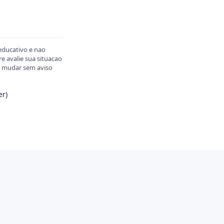
educativo e nao
 avalie sua situacao
em mudar sem aviso
er)