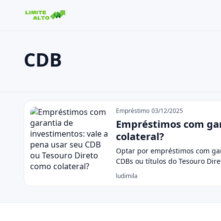
CDB
Buscar no site
Buscar por:
CDB
Pressione Enter para buscar ou ESC para fechar.
Empréstimo
03/12/2025
Empréstimos com gara
colateral?
Optar por empréstimos com gara
CDBs ou títulos do Tesouro Dir
ludimila