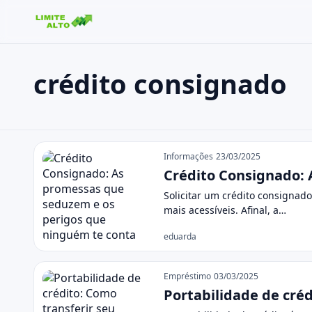
crédito consignado
Buscar no site
Buscar por:
crédito consignado
Pressione Enter para buscar ou ESC para fechar.
Informações
23/03/2025
Crédito Consignado:
Solicitar um crédito consignad
mais acessíveis. Afinal, a…
eduarda
Empréstimo
03/03/2025
Portabilidade de cré