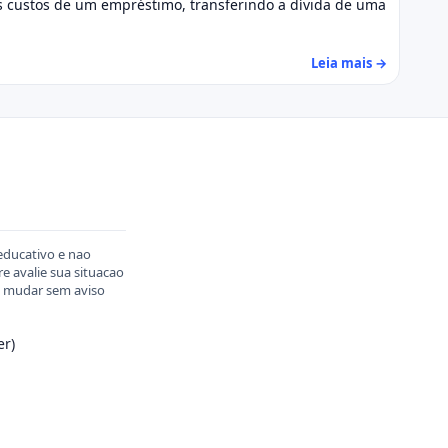
 os custos de um empréstimo, transferindo a dívida de uma
Leia mais →
educativo e nao
 avalie sua situacao
em mudar sem aviso
er)