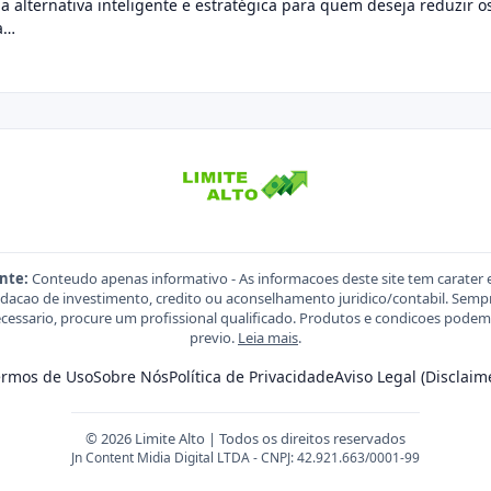
ma alternativa inteligente e estratégica para quem deseja reduzir
ra…
nte:
Conteudo apenas informativo - As informacoes deste site tem carater 
acao de investimento, credito ou aconselhamento juridico/contabil. Sempre
necessario, procure um profissional qualificado. Produtos e condicoes pod
previo.
Leia mais
.
ermos de Uso
Sobre Nós
Política de Privacidade
Aviso Legal (Disclaim
© 2026 Limite Alto | Todos os direitos reservados
Jn Content Midia Digital LTDA - CNPJ: 42.921.663/0001-99