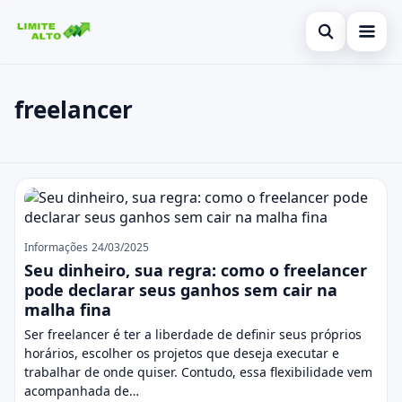
Abrir busca
Início
freelancer
Buscar no site
Cartão de crédito
×
Buscar por:
Finanças
freelancer
Pressione Enter para buscar ou ESC para fechar.
Empréstimo
Legal
Informações
24/03/2025
Seu dinheiro, sua regra: como o freelancer
pode declarar seus ganhos sem cair na
malha fina
Ser freelancer é ter a liberdade de definir seus próprios
horários, escolher os projetos que deseja executar e
trabalhar de onde quiser. Contudo, essa flexibilidade vem
acompanhada de…