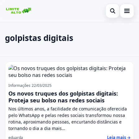
Abrir busca
Início
golpistas digitais
Buscar no site
Cartão de crédito
×
Buscar por:
Finanças
golpistas digitais
Pressione Enter para buscar ou ESC para fechar.
Empréstimo
Legal
Informações
22/03/2025
Os novos truques dos golpistas digitais:
Proteja seu bolso nas redes sociais
Nos últimos anos, a facilidade de comunicação oferecida
pelo WhatsApp e pelas redes sociais transformou nossa
rotina, aproximando pessoas, encurtando distâncias e
tornando o dia a dia mais…
Leia mais →
eduarda