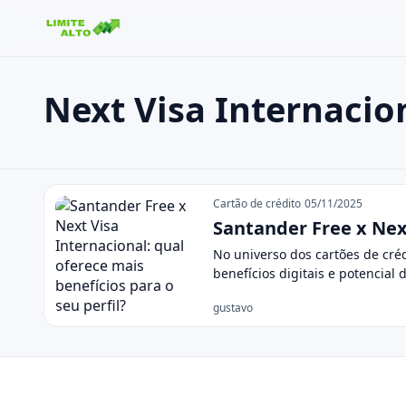
Next Visa Internacio
Buscar no site
Buscar por:
Next Visa Internacional
Pressione Enter para buscar ou ESC para fechar.
Cartão de crédito
05/11/2025
Santander Free x Next
No universo dos cartões de cré
benefícios digitais e potencial
gustavo