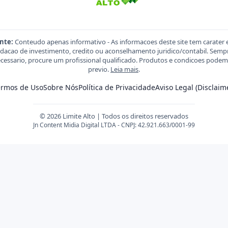
nte:
Conteudo apenas informativo - As informacoes deste site tem carater 
acao de investimento, credito ou aconselhamento juridico/contabil. Sempre
necessario, procure um profissional qualificado. Produtos e condicoes pod
previo.
Leia mais
.
ermos de Uso
Sobre Nós
Política de Privacidade
Aviso Legal (Disclaim
© 2026 Limite Alto | Todos os direitos reservados
Jn Content Midia Digital LTDA - CNPJ: 42.921.663/0001-99