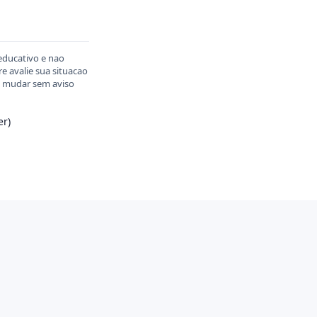
educativo e nao
 avalie sua situacao
em mudar sem aviso
er)