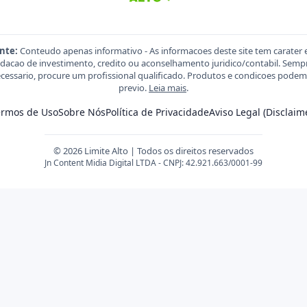
nte:
Conteudo apenas informativo - As informacoes deste site tem carater 
acao de investimento, credito ou aconselhamento juridico/contabil. Sempre
necessario, procure um profissional qualificado. Produtos e condicoes pod
previo.
Leia mais
.
ermos de Uso
Sobre Nós
Política de Privacidade
Aviso Legal (Disclaim
© 2026 Limite Alto | Todos os direitos reservados
Jn Content Midia Digital LTDA - CNPJ: 42.921.663/0001-99