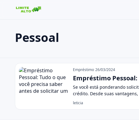
Pessoal
Buscar no site
Buscar por:
Pessoal
Pressione Enter para buscar ou ESC para fechar.
Empréstimo
26/03/2024
Empréstimo Pessoal: 
Se você está ponderando solic
crédito. Desde suas vantagens,
leticia