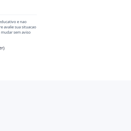
educativo e nao
 avalie sua situacao
em mudar sem aviso
er)