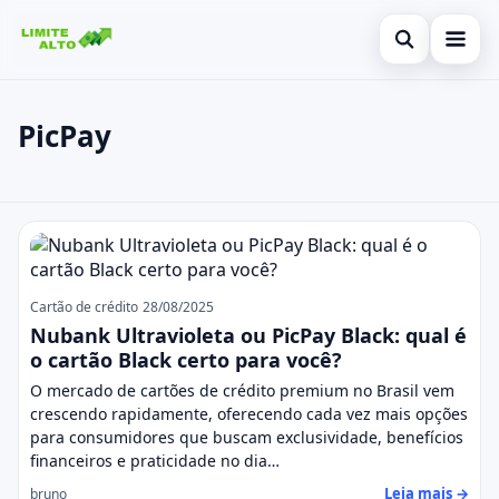
Abrir busca
Início
PicPay
Buscar no site
Cartão de crédito
×
Buscar por:
Finanças
PicPay
Pressione Enter para buscar ou ESC para fechar.
Empréstimo
Legal
Cartão de crédito
28/08/2025
Nubank Ultravioleta ou PicPay Black: qual é
o cartão Black certo para você?
O mercado de cartões de crédito premium no Brasil vem
crescendo rapidamente, oferecendo cada vez mais opções
para consumidores que buscam exclusividade, benefícios
financeiros e praticidade no dia…
Leia mais →
bruno