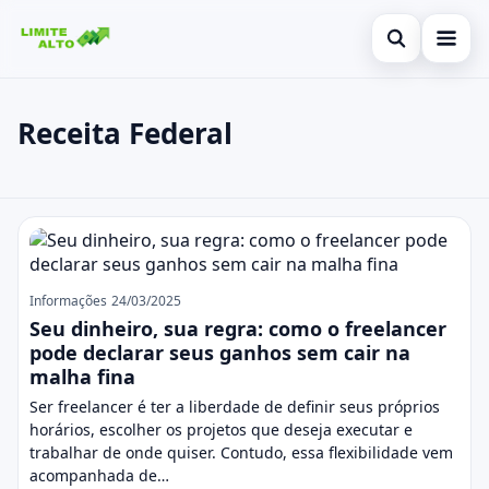
Abrir busca
Início
Receita Federal
Buscar no site
Cartão de crédito
×
Buscar por:
Finanças
Receita Federal
Pressione Enter para buscar ou ESC para fechar.
Empréstimo
Legal
Informações
24/03/2025
Seu dinheiro, sua regra: como o freelancer
pode declarar seus ganhos sem cair na
malha fina
Ser freelancer é ter a liberdade de definir seus próprios
horários, escolher os projetos que deseja executar e
trabalhar de onde quiser. Contudo, essa flexibilidade vem
acompanhada de…