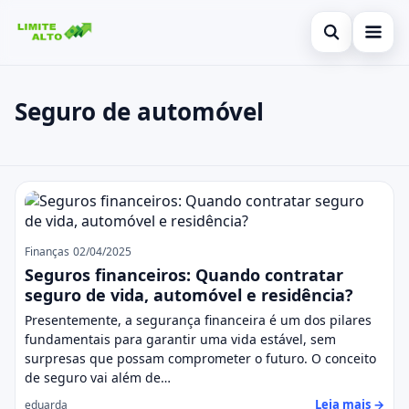
Abrir busca
Início
Seguro de automóvel
Buscar no site
Cartão de crédito
×
Buscar por:
Finanças
Seguro de automóvel
Pressione Enter para buscar ou ESC para fechar.
Empréstimo
Legal
Finanças
02/04/2025
Seguros financeiros: Quando contratar
seguro de vida, automóvel e residência?
Presentemente, a segurança financeira é um dos pilares
fundamentais para garantir uma vida estável, sem
surpresas que possam comprometer o futuro. O conceito
de seguro vai além de…
Leia mais →
eduarda