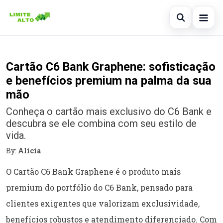
Abrir busc
Início
Cartão C6 Bank Graphene: sofisticação
Buscar no site
×
Cartão de crédito
e benefícios premium na palma da sua
Buscar por:
mão
Finanças
Conheça o cartão mais exclusivo do C6 Bank e
Pressione Enter para buscar ou ESC para fechar.
Empréstimo
descubra se ele combina com seu estilo de
vida.
Legal
By:
Alicia
O Cartão C6 Bank Graphene é o produto mais
premium do portfólio do C6 Bank, pensado para
clientes exigentes que valorizam exclusividade,
benefícios robustos e atendimento diferenciado. Com