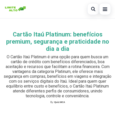
Abrir busc
Início
Cartão Itaú Platinum: benefícios
Buscar no site
×
Cartão de crédito
premium, segurança e praticidade no
Buscar por:
dia a dia
Finanças
O Cartão Itaú Platinum é uma opção para quem busca um
Pressione Enter para buscar ou ESC para fechar.
Empréstimo
cartão de crédito com benefícios diferenciados, boa
aceitação e recursos que facilitam a rotina financeira. Com
vantagens da categoria Platinum, ele oferece mais
Legal
segurança em compras, benefícios em viagens e integração
com os serviços digitais do Itaú. Ideal para quem quer
equilíbrio entre custo e benefícios, o Cartão Itaú Platinum
atende diferentes perfis de consumidores, unindo
tecnologia, controle e conveniência.
By:
Quiz MCA