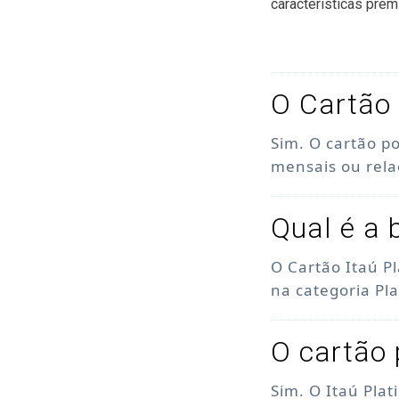
características prem
O Cartão 
Sim. O cartão p
mensais ou rel
Qual é a 
O Cartão Itaú P
na categoria Pl
O cartão 
Sim. O Itaú Pla