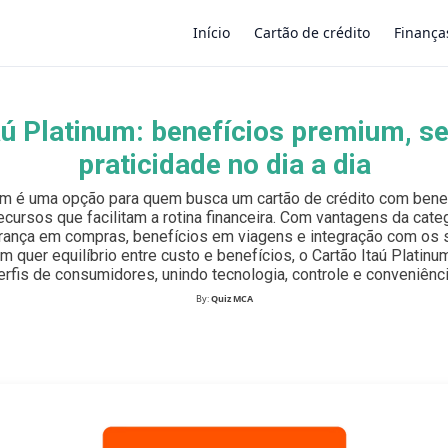
Início
Cartão de crédito
Finança
aú Platinum: benefícios premium, s
×
praticidade no dia a dia
num é uma opção para quem busca um cartão de crédito com benef
ecursos que facilitam a rotina financeira. Com vantagens da categ
ança em compras, benefícios em viagens e integração com os s
em quer equilíbrio entre custo e benefícios, o Cartão Itaú Platin
erfis de consumidores, unindo tecnologia, controle e conveniênci
By:
Quiz MCA