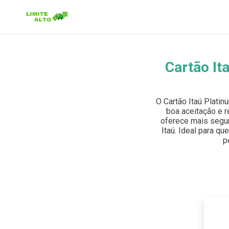
Cartão It
Buscar no site
Buscar por:
O Cartão Itaú Plati
boa aceitação e r
Pressione Enter para buscar ou ESC para fechar.
oferece mais segur
Itaú. Ideal para qu
p