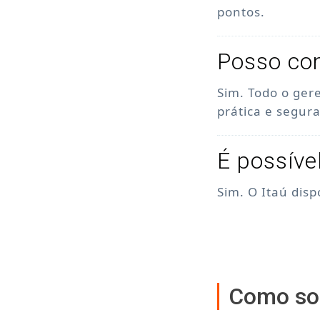
pontos.
Posso con
Sim. Todo o ger
prática e segura
É possíve
Sim. O Itaú dis
Como sol