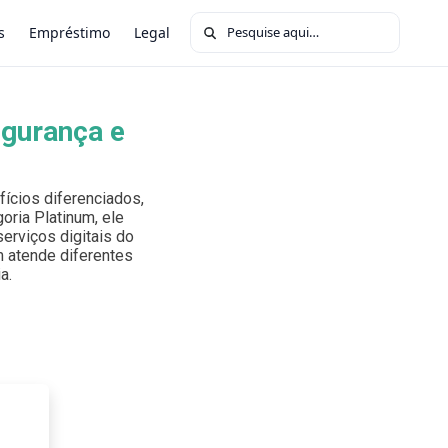
Buscar por:
s
Empréstimo
Legal
egurança e
ícios diferenciados,
oria Platinum, ele
erviços digitais do
um atende diferentes
a.