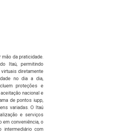
 mão da praticidade.
o Itaú, permitindo
 virtuais diretamente
idade no dia a dia,
ncluem proteções e
 aceitação nacional e
rama de pontos iupp,
ens variadas. O Itaú
alização e serviços
o em conveniência, o
o intermediário com