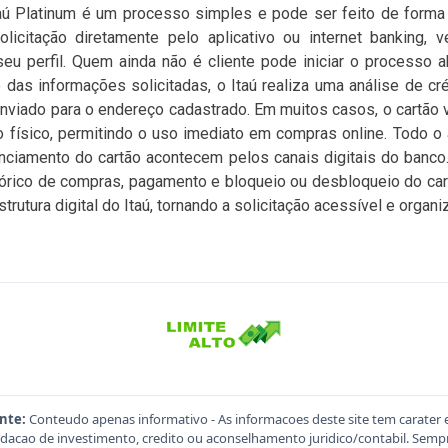
taú Platinum é um processo simples e pode ser feito de forma d
licitação diretamente pelo aplicativo ou internet banking, 
seu perfil. Quem ainda não é cliente pode iniciar o processo 
 das informações solicitadas, o Itaú realiza uma análise de cré
enviado para o endereço cadastrado. Em muitos casos, o cartão vi
o físico, permitindo o uso imediato em compras online. Todo 
enciamento do cartão acontecem pelos canais digitais do banco. 
istórico de compras, pagamento e bloqueio ou desbloqueio do car
trutura digital do Itaú, tornando a solicitação acessível e organi
nte:
Conteudo apenas informativo - As informacoes deste site tem carater 
acao de investimento, credito ou aconselhamento juridico/contabil. Sempre