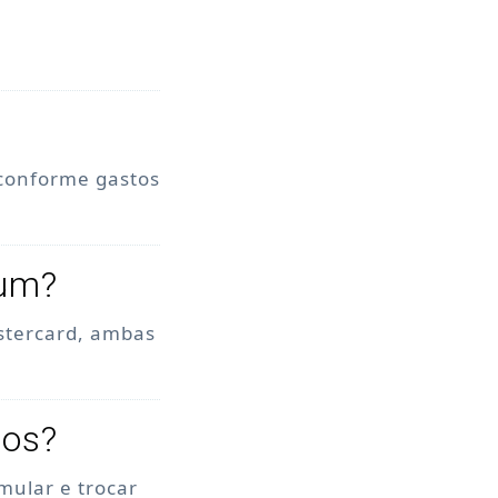
 conforme gastos
num?
stercard, ambas
tos?
mular e trocar