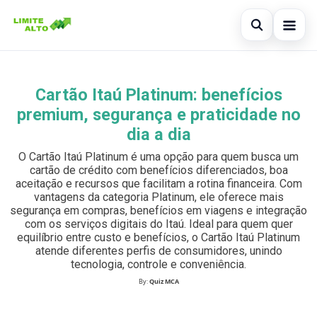
Abrir busc
Início
Cartão Itaú Platinum: benefícios
Buscar no site
×
Cartão de crédito
premium, segurança e praticidade no
Buscar por:
dia a dia
Finanças
O Cartão Itaú Platinum é uma opção para quem busca um
Pressione Enter para buscar ou ESC para fechar.
Empréstimo
cartão de crédito com benefícios diferenciados, boa
aceitação e recursos que facilitam a rotina financeira. Com
vantagens da categoria Platinum, ele oferece mais
Legal
segurança em compras, benefícios em viagens e integração
com os serviços digitais do Itaú. Ideal para quem quer
equilíbrio entre custo e benefícios, o Cartão Itaú Platinum
atende diferentes perfis de consumidores, unindo
tecnologia, controle e conveniência.
By:
Quiz MCA