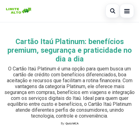
Abrir busc
Início
Cartão Itaú Platinum: benefícios
Buscar no site
×
Cartão de crédito
premium, segurança e praticidade no
Buscar por:
dia a dia
Finanças
O Cartão Itaú Platinum é uma opção para quem busca um
Pressione Enter para buscar ou ESC para fechar.
Empréstimo
cartão de crédito com benefícios diferenciados, boa
aceitação e recursos que facilitam a rotina financeira. Com
vantagens da categoria Platinum, ele oferece mais
Legal
segurança em compras, benefícios em viagens e integração
com os serviços digitais do Itaú. Ideal para quem quer
equilíbrio entre custo e benefícios, o Cartão Itaú Platinum
atende diferentes perfis de consumidores, unindo
tecnologia, controle e conveniência.
By:
Quiz MCA