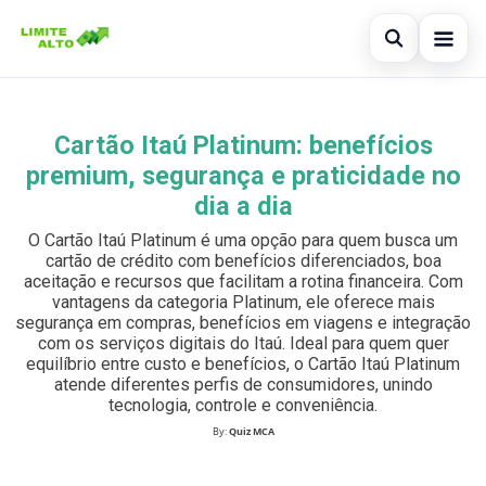
Abrir busc
Início
Cartão Itaú Platinum: benefícios
Buscar no site
×
Cartão de crédito
premium, segurança e praticidade no
Buscar por:
dia a dia
Finanças
O Cartão Itaú Platinum é uma opção para quem busca um
Pressione Enter para buscar ou ESC para fechar.
Empréstimo
cartão de crédito com benefícios diferenciados, boa
aceitação e recursos que facilitam a rotina financeira. Com
vantagens da categoria Platinum, ele oferece mais
Legal
segurança em compras, benefícios em viagens e integração
com os serviços digitais do Itaú. Ideal para quem quer
equilíbrio entre custo e benefícios, o Cartão Itaú Platinum
atende diferentes perfis de consumidores, unindo
tecnologia, controle e conveniência.
By:
Quiz MCA