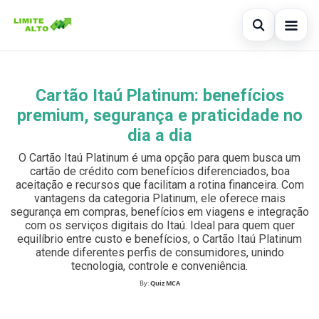
Abrir busc
Início
Cartão Itaú Platinum: benefícios
Buscar no site
×
Cartão de crédito
premium, segurança e praticidade no
Buscar por:
dia a dia
Finanças
O Cartão Itaú Platinum é uma opção para quem busca um
Pressione Enter para buscar ou ESC para fechar.
Empréstimo
cartão de crédito com benefícios diferenciados, boa
aceitação e recursos que facilitam a rotina financeira. Com
vantagens da categoria Platinum, ele oferece mais
Legal
segurança em compras, benefícios em viagens e integração
com os serviços digitais do Itaú. Ideal para quem quer
equilíbrio entre custo e benefícios, o Cartão Itaú Platinum
atende diferentes perfis de consumidores, unindo
tecnologia, controle e conveniência.
By:
Quiz MCA