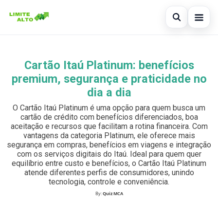
Abrir busc
Início
Cartão Itaú Platinum: benefícios
Buscar no site
×
Cartão de crédito
premium, segurança e praticidade no
Buscar por:
dia a dia
Finanças
O Cartão Itaú Platinum é uma opção para quem busca um
Pressione Enter para buscar ou ESC para fechar.
Empréstimo
cartão de crédito com benefícios diferenciados, boa
aceitação e recursos que facilitam a rotina financeira. Com
vantagens da categoria Platinum, ele oferece mais
Legal
segurança em compras, benefícios em viagens e integração
com os serviços digitais do Itaú. Ideal para quem quer
equilíbrio entre custo e benefícios, o Cartão Itaú Platinum
atende diferentes perfis de consumidores, unindo
tecnologia, controle e conveniência.
By:
Quiz MCA