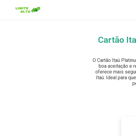
Cartão It
Buscar no site
Buscar por:
O Cartão Itaú Plati
boa aceitação e r
Pressione Enter para buscar ou ESC para fechar.
oferece mais segur
Itaú. Ideal para qu
p