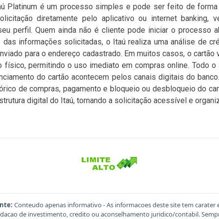
taú Platinum é um processo simples e pode ser feito de forma d
licitação diretamente pelo aplicativo ou internet banking, 
seu perfil. Quem ainda não é cliente pode iniciar o processo 
 das informações solicitadas, o Itaú realiza uma análise de cré
enviado para o endereço cadastrado. Em muitos casos, o cartão vi
o físico, permitindo o uso imediato em compras online. Todo 
enciamento do cartão acontecem pelos canais digitais do banco. 
istórico de compras, pagamento e bloqueio ou desbloqueio do car
trutura digital do Itaú, tornando a solicitação acessível e organi
nte:
Conteudo apenas informativo - As informacoes deste site tem carater 
acao de investimento, credito ou aconselhamento juridico/contabil. Sempre