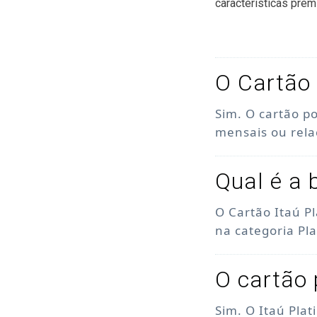
características prem
O Cartão 
Sim. O cartão p
mensais ou rel
Qual é a 
O Cartão Itaú P
na categoria Pl
O cartão 
Sim. O Itaú Pla