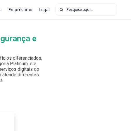
Buscar por:
s
Empréstimo
Legal
egurança e
ícios diferenciados,
oria Platinum, ele
erviços digitais do
um atende diferentes
a.