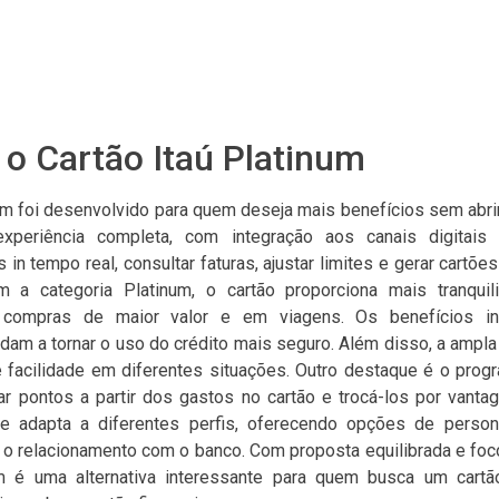
o Cartão Itaú Platinum
num foi desenvolvido para quem deseja mais benefícios sem abrir
periência completa, com integração aos canais digitais d
n tempo real, consultar faturas, ajustar limites e gerar cartões
om a categoria Platinum, o cartão proporciona mais tranquil
compras de maior valor e em viagens. Os benefícios i
dam a tornar o uso do crédito mais seguro. Além disso, a ampla
te facilidade em diferentes situações. Outro destaque é o prog
r pontos a partir dos gastos no cartão e trocá-los por vantag
 adapta a diferentes perfis, oferecendo opções de person
 o relacionamento com o banco. Com proposta equilibrada e foc
um é uma alternativa interessante para quem busca um cartã