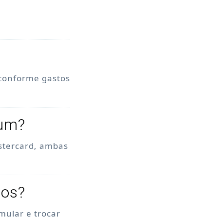
 conforme gastos
num?
stercard, ambas
tos?
mular e trocar