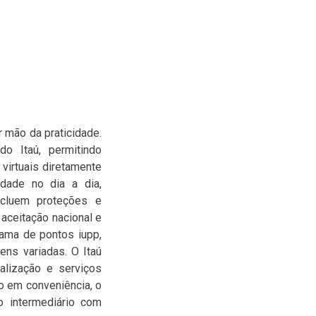
 mão da praticidade.
o Itaú, permitindo
 virtuais diretamente
idade no dia a dia,
ncluem proteções e
 aceitação nacional e
rama de pontos iupp,
ens variadas. O Itaú
alização e serviços
o em conveniência, o
o intermediário com