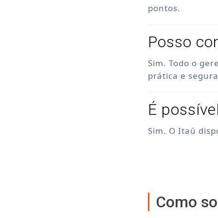
pontos.
Posso con
Sim. Todo o ger
prática e segura
É possíve
Sim. O Itaú dis
Como sol