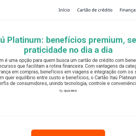
Início
Cartão de crédito
Finança
aú Platinum: benefícios premium, s
×
praticidade no dia a dia
num é uma opção para quem busca um cartão de crédito com benef
ecursos que facilitam a rotina financeira. Com vantagens da categ
ança em compras, benefícios em viagens e integração com os s
em quer equilíbrio entre custo e benefícios, o Cartão Itaú Platin
erfis de consumidores, unindo tecnologia, controle e conveniênci
By:
Quiz MCA