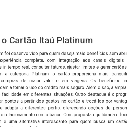
o Cartão Itaú Platinum
num foi desenvolvido para quem deseja mais benefícios sem abrir
periência completa, com integração aos canais digitais d
n tempo real, consultar faturas, ajustar limites e gerar cartões
om a categoria Platinum, o cartão proporciona mais tranquil
compras de maior valor e em viagens. Os benefícios i
dam a tornar o uso do crédito mais seguro. Além disso, a ampla
te facilidade em diferentes situações. Outro destaque é o prog
r pontos a partir dos gastos no cartão e trocá-los por vantag
 adapta a diferentes perfis, oferecendo opções de person
 o relacionamento com o banco. Com proposta equilibrada e foc
um é uma alternativa interessante para quem busca um cartã