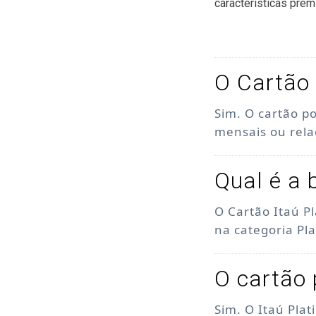
características prem
O Cartão 
Sim. O cartão p
mensais ou rel
Qual é a 
O Cartão Itaú P
na categoria Pl
O cartão 
Sim. O Itaú Pla