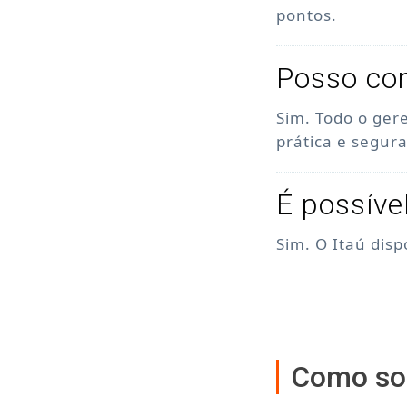
pontos.
Posso con
Sim. Todo o ger
prática e segura
É possíve
Sim. O Itaú dis
Como sol