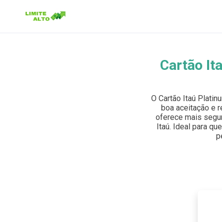
Cartão It
Buscar no site
Buscar por:
O Cartão Itaú Plati
boa aceitação e r
Pressione Enter para buscar ou ESC para fechar.
oferece mais segur
Itaú. Ideal para qu
p