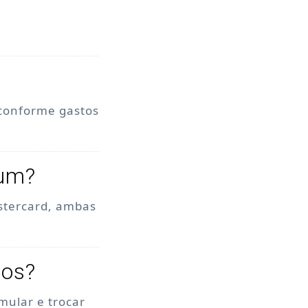
 conforme gastos
num?
stercard, ambas
tos?
mular e trocar