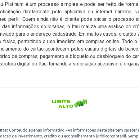
taú Platinum é um processo simples e pode ser feito de forma d
licitação diretamente pelo aplicativo ou internet banking, 
seu perfil. Quem ainda não é cliente pode iniciar o processo 
 das informações solicitadas, o Itaú realiza uma análise de cré
enviado para o endereço cadastrado. Em muitos casos, o cartão vi
o físico, permitindo o uso imediato em compras online. Todo 
enciamento do cartão acontecem pelos canais digitais do banco. 
istórico de compras, pagamento e bloqueio ou desbloqueio do car
trutura digital do Itaú, tornando a solicitação acessível e organi
nte:
Conteudo apenas informativo - As informacoes deste site tem carater 
acao de investimento, credito ou aconselhamento juridico/contabil. Sempre