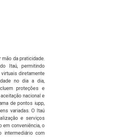
 mão da praticidade.
o Itaú, permitindo
 virtuais diretamente
idade no dia a dia,
ncluem proteções e
 aceitação nacional e
rama de pontos iupp,
ens variadas. O Itaú
alização e serviços
o em conveniência, o
o intermediário com