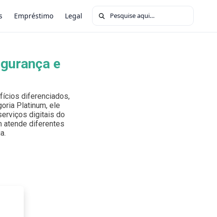
Buscar por:
s
Empréstimo
Legal
egurança e
ícios diferenciados,
oria Platinum, ele
erviços digitais do
um atende diferentes
a.