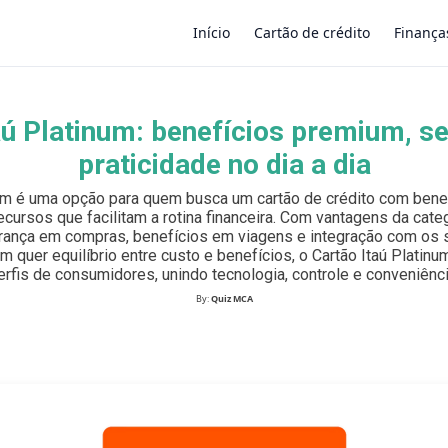
Início
Cartão de crédito
Finança
aú Platinum: benefícios premium, s
×
praticidade no dia a dia
num é uma opção para quem busca um cartão de crédito com benef
ecursos que facilitam a rotina financeira. Com vantagens da categ
ança em compras, benefícios em viagens e integração com os s
em quer equilíbrio entre custo e benefícios, o Cartão Itaú Platin
erfis de consumidores, unindo tecnologia, controle e conveniênci
By:
Quiz MCA