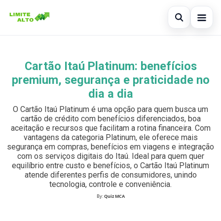
Abrir busc
Início
Cartão Itaú Platinum: benefícios
Buscar no site
×
Cartão de crédito
premium, segurança e praticidade no
Buscar por:
dia a dia
Finanças
O Cartão Itaú Platinum é uma opção para quem busca um
Pressione Enter para buscar ou ESC para fechar.
Empréstimo
cartão de crédito com benefícios diferenciados, boa
aceitação e recursos que facilitam a rotina financeira. Com
vantagens da categoria Platinum, ele oferece mais
Legal
segurança em compras, benefícios em viagens e integração
com os serviços digitais do Itaú. Ideal para quem quer
equilíbrio entre custo e benefícios, o Cartão Itaú Platinum
atende diferentes perfis de consumidores, unindo
tecnologia, controle e conveniência.
By:
Quiz MCA