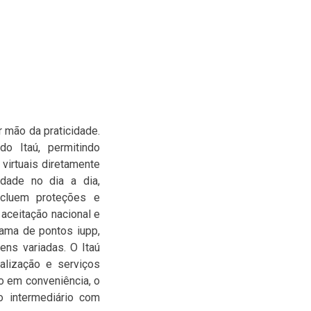
 mão da praticidade.
o Itaú, permitindo
 virtuais diretamente
idade no dia a dia,
ncluem proteções e
 aceitação nacional e
rama de pontos iupp,
ens variadas. O Itaú
alização e serviços
o em conveniência, o
o intermediário com