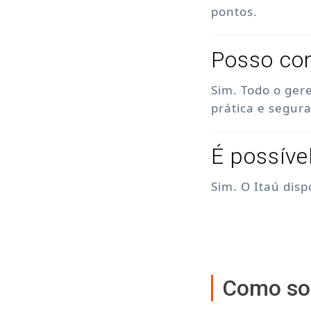
pontos.
Posso con
Sim. Todo o ger
prática e segura
É possíve
Sim. O Itaú dis
Como sol