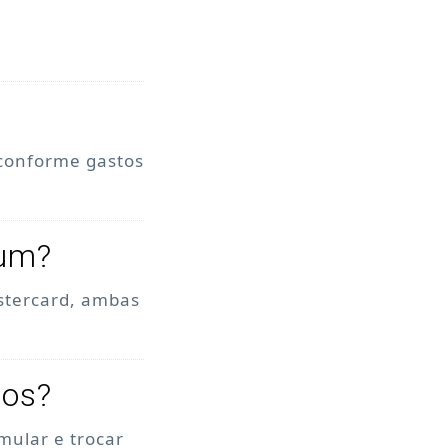
 conforme gastos
num?
stercard, ambas
tos?
mular e trocar