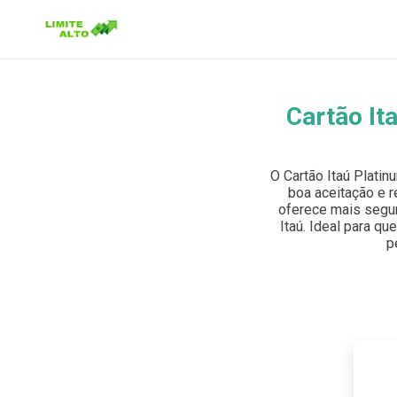
Cartão It
Buscar no site
Buscar por:
O Cartão Itaú Plati
boa aceitação e r
Pressione Enter para buscar ou ESC para fechar.
oferece mais segur
Itaú. Ideal para qu
p