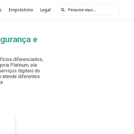
Buscar por:
s
Empréstimo
Legal
egurança e
ícios diferenciados,
oria Platinum, ele
erviços digitais do
um atende diferentes
a.