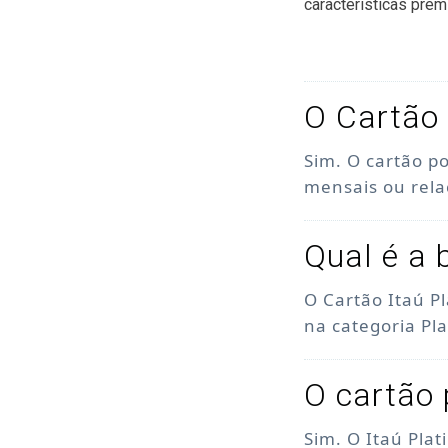
características prem
O Cartão 
Sim. O cartão p
mensais ou rel
Qual é a 
O Cartão Itaú P
na categoria Pl
O cartão 
Sim. O Itaú Pla