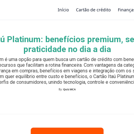
Início
Cartão de crédito
Finança
aú Platinum: benefícios premium, s
×
praticidade no dia a dia
num é uma opção para quem busca um cartão de crédito com benef
ecursos que facilitam a rotina financeira. Com vantagens da categ
ança em compras, benefícios em viagens e integração com os s
em quer equilíbrio entre custo e benefícios, o Cartão Itaú Platin
erfis de consumidores, unindo tecnologia, controle e conveniênci
By:
Quiz MCA