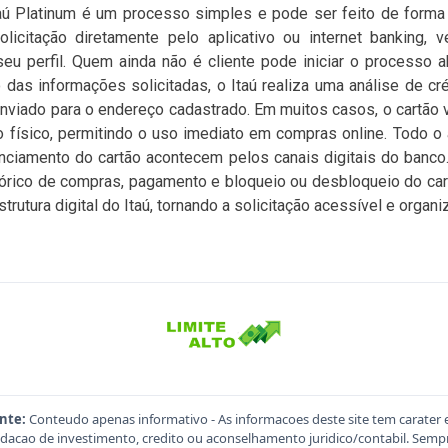
taú Platinum é um processo simples e pode ser feito de forma d
licitação diretamente pelo aplicativo ou internet banking, 
seu perfil. Quem ainda não é cliente pode iniciar o processo 
 das informações solicitadas, o Itaú realiza uma análise de cré
enviado para o endereço cadastrado. Em muitos casos, o cartão vi
o físico, permitindo o uso imediato em compras online. Todo 
enciamento do cartão acontecem pelos canais digitais do banco. 
istórico de compras, pagamento e bloqueio ou desbloqueio do car
trutura digital do Itaú, tornando a solicitação acessível e organi
nte:
Conteudo apenas informativo - As informacoes deste site tem carater 
acao de investimento, credito ou aconselhamento juridico/contabil. Sempre