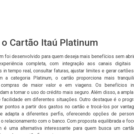
o Cartão Itaú Platinum
num foi desenvolvido para quem deseja mais benefícios sem abrir
periência completa, com integração aos canais digitais d
n tempo real, consultar faturas, ajustar limites e gerar cartões
om a categoria Platinum, o cartão proporciona mais tranquil
compras de maior valor e em viagens. Os benefícios i
dam a tornar o uso do crédito mais seguro. Além disso, a ampla
te facilidade em diferentes situações. Outro destaque é o prog
r pontos a partir dos gastos no cartão e trocá-los por vantag
 adapta a diferentes perfis, oferecendo opções de person
 o relacionamento com o banco. Com proposta equilibrada e foc
um é uma alternativa interessante para quem busca um cartã