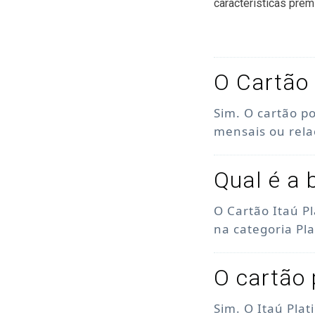
características prem
O Cartão 
Sim. O cartão p
mensais ou rel
Qual é a 
O Cartão Itaú P
na categoria Pl
O cartão 
Sim. O Itaú Pla