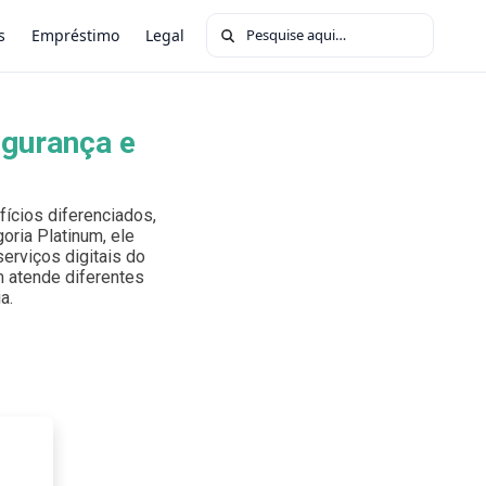
Buscar por:
s
Empréstimo
Legal
egurança e
ícios diferenciados,
oria Platinum, ele
erviços digitais do
um atende diferentes
a.