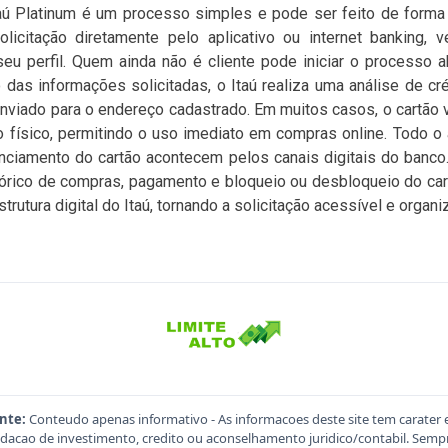
taú Platinum é um processo simples e pode ser feito de forma d
licitação diretamente pelo aplicativo ou internet banking, 
seu perfil. Quem ainda não é cliente pode iniciar o processo 
 das informações solicitadas, o Itaú realiza uma análise de cré
enviado para o endereço cadastrado. Em muitos casos, o cartão vi
o físico, permitindo o uso imediato em compras online. Todo 
enciamento do cartão acontecem pelos canais digitais do banco. 
istórico de compras, pagamento e bloqueio ou desbloqueio do car
trutura digital do Itaú, tornando a solicitação acessível e organi
nte:
Conteudo apenas informativo - As informacoes deste site tem carater 
acao de investimento, credito ou aconselhamento juridico/contabil. Sempre