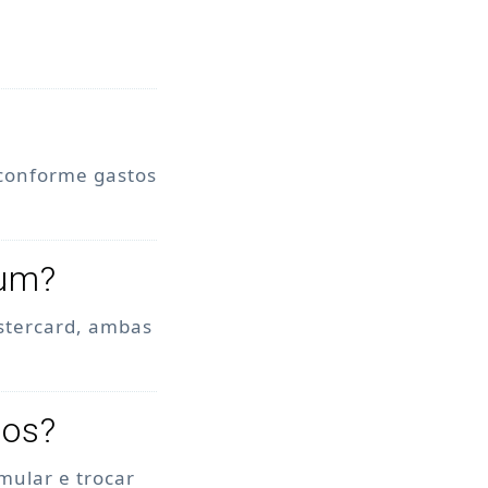
 conforme gastos
num?
stercard, ambas
tos?
mular e trocar