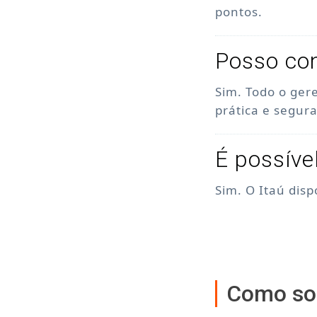
pontos.
Posso con
Sim. Todo o ger
prática e segura
É possíve
Sim. O Itaú dis
Como sol