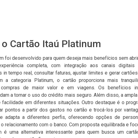
o Cartão Itaú Platinum
num foi desenvolvido para quem deseja mais benefícios sem abrir
periência completa, com integração aos canais digitais d
n tempo real, consultar faturas, ajustar limites e gerar cartões
om a categoria Platinum, o cartão proporciona mais tranquil
compras de maior valor e em viagens. Os benefícios i
dam a tornar o uso do crédito mais seguro. Além disso, a ampla
te facilidade em diferentes situações. Outro destaque é o prog
r pontos a partir dos gastos no cartão e trocá-los por vantag
 adapta a diferentes perfis, oferecendo opções de person
 o relacionamento com o banco. Com proposta equilibrada e foc
um é uma alternativa interessante para quem busca um cartã