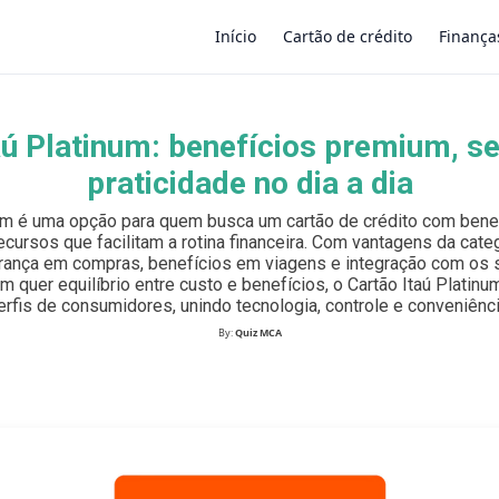
Início
Cartão de crédito
Finança
aú Platinum: benefícios premium, s
×
praticidade no dia a dia
num é uma opção para quem busca um cartão de crédito com benef
ecursos que facilitam a rotina financeira. Com vantagens da categ
ança em compras, benefícios em viagens e integração com os s
em quer equilíbrio entre custo e benefícios, o Cartão Itaú Platin
erfis de consumidores, unindo tecnologia, controle e conveniênci
By:
Quiz MCA