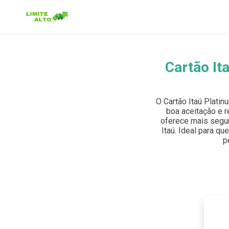
Cartão It
Buscar no site
Buscar por:
O Cartão Itaú Plati
boa aceitação e r
Pressione Enter para buscar ou ESC para fechar.
oferece mais segur
Itaú. Ideal para qu
p