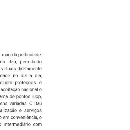
 mão da praticidade.
o Itaú, permitindo
 virtuais diretamente
idade no dia a dia,
ncluem proteções e
 aceitação nacional e
rama de pontos iupp,
ens variadas. O Itaú
alização e serviços
o em conveniência, o
o intermediário com