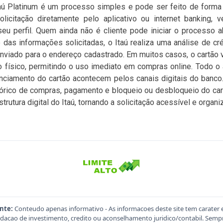
taú Platinum é um processo simples e pode ser feito de forma d
licitação diretamente pelo aplicativo ou internet banking, 
seu perfil. Quem ainda não é cliente pode iniciar o processo 
 das informações solicitadas, o Itaú realiza uma análise de cré
enviado para o endereço cadastrado. Em muitos casos, o cartão vi
o físico, permitindo o uso imediato em compras online. Todo 
enciamento do cartão acontecem pelos canais digitais do banco. 
istórico de compras, pagamento e bloqueio ou desbloqueio do car
trutura digital do Itaú, tornando a solicitação acessível e organi
nte:
Conteudo apenas informativo - As informacoes deste site tem carater 
acao de investimento, credito ou aconselhamento juridico/contabil. Sempre