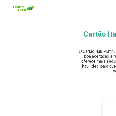
Cartão It
Buscar no site
Buscar por:
O Cartão Itaú Plati
boa aceitação e r
Pressione Enter para buscar ou ESC para fechar.
oferece mais segur
Itaú. Ideal para qu
p