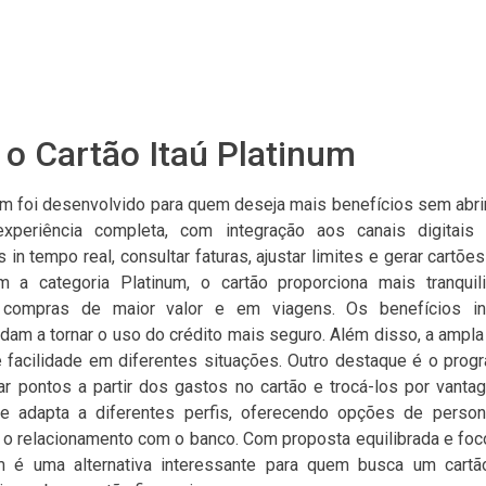
o Cartão Itaú Platinum
num foi desenvolvido para quem deseja mais benefícios sem abrir
periência completa, com integração aos canais digitais d
n tempo real, consultar faturas, ajustar limites e gerar cartões
om a categoria Platinum, o cartão proporciona mais tranquil
compras de maior valor e em viagens. Os benefícios i
dam a tornar o uso do crédito mais seguro. Além disso, a ampla
te facilidade em diferentes situações. Outro destaque é o prog
r pontos a partir dos gastos no cartão e trocá-los por vantag
 adapta a diferentes perfis, oferecendo opções de person
 o relacionamento com o banco. Com proposta equilibrada e foc
um é uma alternativa interessante para quem busca um cartã