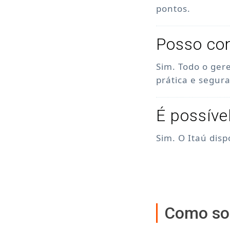
pontos.
Posso con
Sim. Todo o ger
prática e segura
É possíve
Sim. O Itaú dis
Como sol