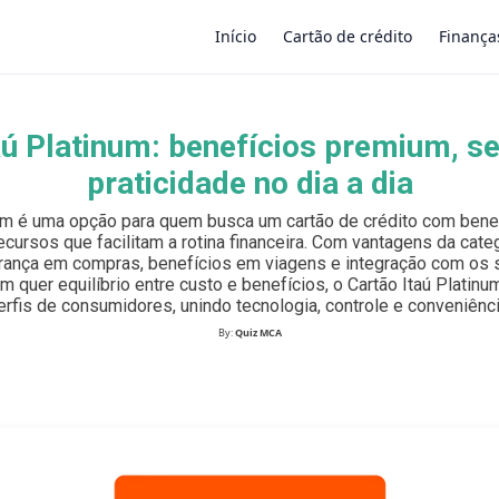
Início
Cartão de crédito
Finança
aú Platinum: benefícios premium, s
×
praticidade no dia a dia
num é uma opção para quem busca um cartão de crédito com benef
ecursos que facilitam a rotina financeira. Com vantagens da categ
ança em compras, benefícios em viagens e integração com os s
em quer equilíbrio entre custo e benefícios, o Cartão Itaú Platin
erfis de consumidores, unindo tecnologia, controle e conveniênci
By:
Quiz MCA