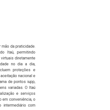
 mão da praticidade.
o Itaú, permitindo
 virtuais diretamente
idade no dia a dia,
ncluem proteções e
 aceitação nacional e
rama de pontos iupp,
ens variadas. O Itaú
alização e serviços
o em conveniência, o
o intermediário com