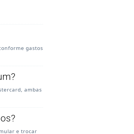
 conforme gastos
num?
stercard, ambas
tos?
mular e trocar