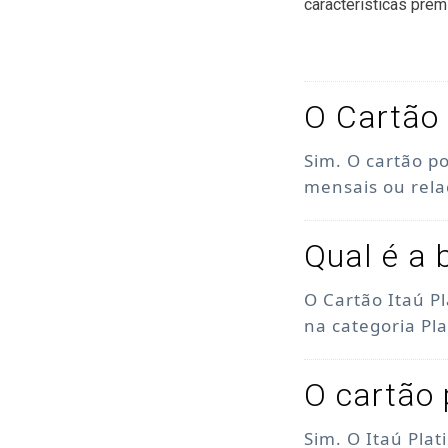
características prem
O Cartão 
Sim. O cartão p
mensais ou rel
Qual é a 
O Cartão Itaú P
na categoria Pl
O cartão 
Sim. O Itaú Pla