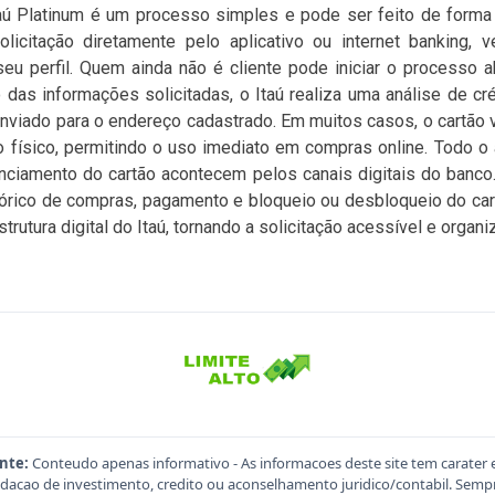
taú Platinum é um processo simples e pode ser feito de forma d
licitação diretamente pelo aplicativo ou internet banking, 
seu perfil. Quem ainda não é cliente pode iniciar o processo 
 das informações solicitadas, o Itaú realiza uma análise de cré
enviado para o endereço cadastrado. Em muitos casos, o cartão vi
o físico, permitindo o uso imediato em compras online. Todo 
enciamento do cartão acontecem pelos canais digitais do banco. 
istórico de compras, pagamento e bloqueio ou desbloqueio do car
trutura digital do Itaú, tornando a solicitação acessível e organi
nte:
Conteudo apenas informativo - As informacoes deste site tem carater 
acao de investimento, credito ou aconselhamento juridico/contabil. Sempre