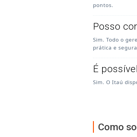
pontos.
Posso con
Sim. Todo o ger
prática e segura
É possíve
Sim. O Itaú dis
Como sol