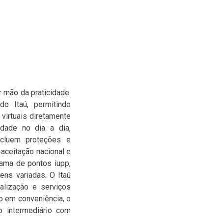
 mão da praticidade.
o Itaú, permitindo
 virtuais diretamente
idade no dia a dia,
ncluem proteções e
 aceitação nacional e
rama de pontos iupp,
ens variadas. O Itaú
alização e serviços
o em conveniência, o
o intermediário com