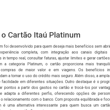
o Cartão Itaú Platinum
num foi desenvolvido para quem deseja mais benefícios sem abrir
periência completa, com integração aos canais digitais d
n tempo real, consultar faturas, ajustar limites e gerar cartões
om a categoria Platinum, o cartão proporciona mais tranquil
compras de maior valor e em viagens. Os benefícios i
dam a tornar o uso do crédito mais seguro. Além disso, a ampla
te facilidade em diferentes situações. Outro destaque é o prog
r pontos a partir dos gastos no cartão e trocá-los por vantag
 adapta a diferentes perfis, oferecendo opções de person
 o relacionamento com o banco. Com proposta equilibrada e foc
um é uma alternativa interessante para quem busca um cartã