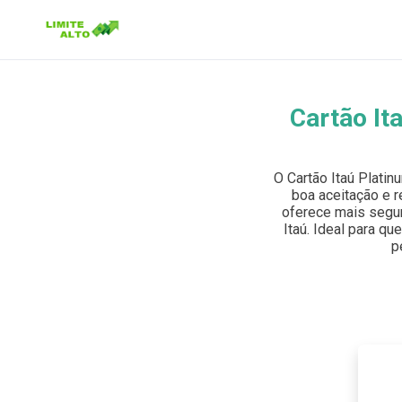
Cartão It
Buscar no site
Buscar por:
O Cartão Itaú Plati
boa aceitação e r
Pressione Enter para buscar ou ESC para fechar.
oferece mais segur
Itaú. Ideal para qu
p