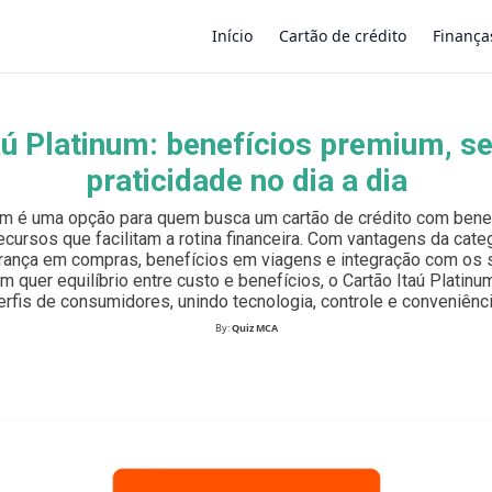
Início
Cartão de crédito
Finança
aú Platinum: benefícios premium, s
×
praticidade no dia a dia
num é uma opção para quem busca um cartão de crédito com benef
ecursos que facilitam a rotina financeira. Com vantagens da categ
ança em compras, benefícios em viagens e integração com os s
em quer equilíbrio entre custo e benefícios, o Cartão Itaú Platin
erfis de consumidores, unindo tecnologia, controle e conveniênci
By:
Quiz MCA