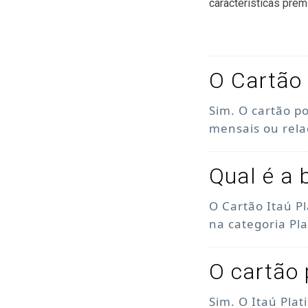
características prem
O Cartão 
Sim. O cartão p
mensais ou rel
Qual é a 
O Cartão Itaú P
na categoria Pl
O cartão 
Sim. O Itaú Pla