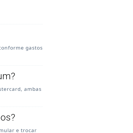
 conforme gastos
num?
stercard, ambas
tos?
mular e trocar