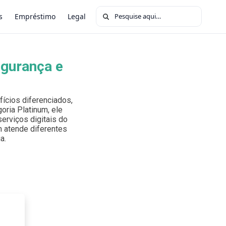
Buscar por:
s
Empréstimo
Legal
egurança e
ícios diferenciados,
oria Platinum, ele
erviços digitais do
um atende diferentes
a.