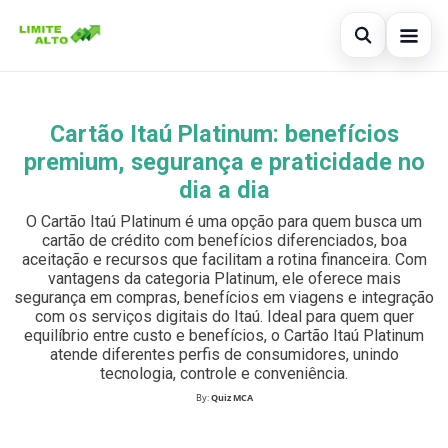
Abrir busc
Início
Cartão Itaú Platinum: benefícios
Buscar no site
×
Cartão de crédito
premium, segurança e praticidade no
Buscar por:
dia a dia
Finanças
O Cartão Itaú Platinum é uma opção para quem busca um
Pressione Enter para buscar ou ESC para fechar.
Empréstimo
cartão de crédito com benefícios diferenciados, boa
aceitação e recursos que facilitam a rotina financeira. Com
vantagens da categoria Platinum, ele oferece mais
Legal
segurança em compras, benefícios em viagens e integração
com os serviços digitais do Itaú. Ideal para quem quer
equilíbrio entre custo e benefícios, o Cartão Itaú Platinum
atende diferentes perfis de consumidores, unindo
tecnologia, controle e conveniência.
By:
Quiz MCA