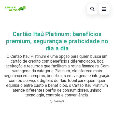
Abrir busc
Início
Cartão Itaú Platinum: benefícios
Buscar no site
×
Cartão de crédito
premium, segurança e praticidade no
Buscar por:
dia a dia
Finanças
O Cartão Itaú Platinum é uma opção para quem busca um
Pressione Enter para buscar ou ESC para fechar.
Empréstimo
cartão de crédito com benefícios diferenciados, boa
aceitação e recursos que facilitam a rotina financeira. Com
vantagens da categoria Platinum, ele oferece mais
Legal
segurança em compras, benefícios em viagens e integração
com os serviços digitais do Itaú. Ideal para quem quer
equilíbrio entre custo e benefícios, o Cartão Itaú Platinum
atende diferentes perfis de consumidores, unindo
tecnologia, controle e conveniência.
By:
Quiz MCA