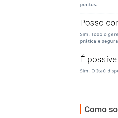
pontos.
Posso con
Sim. Todo o ger
prática e segura
É possíve
Sim. O Itaú dis
Como sol