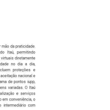
 mão da praticidade.
o Itaú, permitindo
 virtuais diretamente
idade no dia a dia,
ncluem proteções e
 aceitação nacional e
rama de pontos iupp,
ens variadas. O Itaú
alização e serviços
o em conveniência, o
o intermediário com