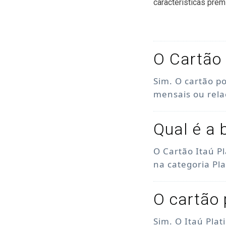
características prem
O Cartão 
Sim. O cartão p
mensais ou rel
Qual é a 
O Cartão Itaú P
na categoria Pl
O cartão 
Sim. O Itaú Pla