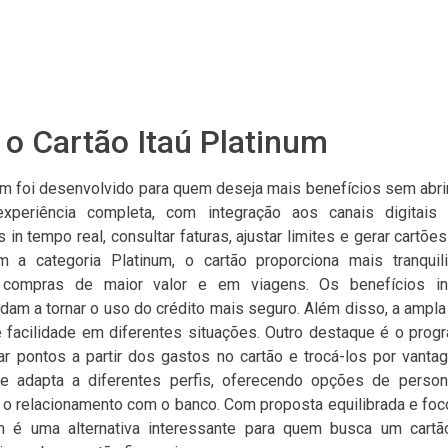
o Cartão Itaú Platinum
num foi desenvolvido para quem deseja mais benefícios sem abrir
periência completa, com integração aos canais digitais d
n tempo real, consultar faturas, ajustar limites e gerar cartões
om a categoria Platinum, o cartão proporciona mais tranquil
compras de maior valor e em viagens. Os benefícios i
dam a tornar o uso do crédito mais seguro. Além disso, a ampla
te facilidade em diferentes situações. Outro destaque é o prog
r pontos a partir dos gastos no cartão e trocá-los por vantag
 adapta a diferentes perfis, oferecendo opções de person
 o relacionamento com o banco. Com proposta equilibrada e foc
um é uma alternativa interessante para quem busca um cartã