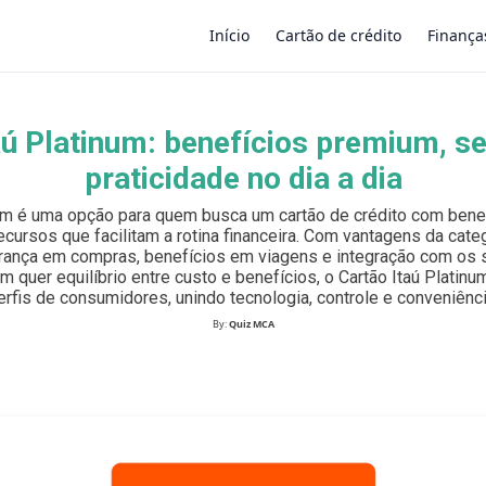
Início
Cartão de crédito
Finança
aú Platinum: benefícios premium, s
×
praticidade no dia a dia
num é uma opção para quem busca um cartão de crédito com benef
ecursos que facilitam a rotina financeira. Com vantagens da categ
ança em compras, benefícios em viagens e integração com os s
em quer equilíbrio entre custo e benefícios, o Cartão Itaú Platin
erfis de consumidores, unindo tecnologia, controle e conveniênci
By:
Quiz MCA