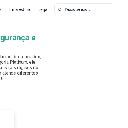
Buscar por:
s
Empréstimo
Legal
egurança e
ícios diferenciados,
oria Platinum, ele
erviços digitais do
um atende diferentes
a.