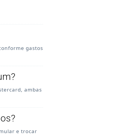
 conforme gastos
num?
stercard, ambas
tos?
mular e trocar