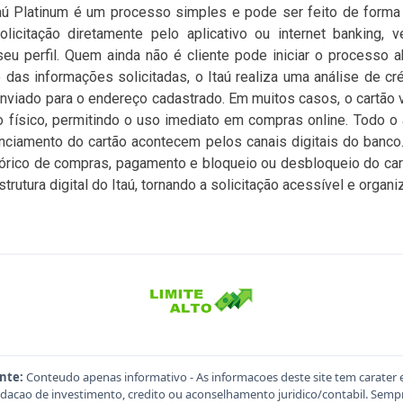
taú Platinum é um processo simples e pode ser feito de forma d
licitação diretamente pelo aplicativo ou internet banking, 
seu perfil. Quem ainda não é cliente pode iniciar o processo 
 das informações solicitadas, o Itaú realiza uma análise de cré
enviado para o endereço cadastrado. Em muitos casos, o cartão vi
o físico, permitindo o uso imediato em compras online. Todo 
enciamento do cartão acontecem pelos canais digitais do banco. 
istórico de compras, pagamento e bloqueio ou desbloqueio do car
trutura digital do Itaú, tornando a solicitação acessível e organi
nte:
Conteudo apenas informativo - As informacoes deste site tem carater 
acao de investimento, credito ou aconselhamento juridico/contabil. Sempre