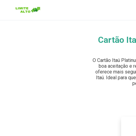
Cartão It
Buscar no site
Buscar por:
O Cartão Itaú Plati
boa aceitação e r
Pressione Enter para buscar ou ESC para fechar.
oferece mais segur
Itaú. Ideal para qu
p