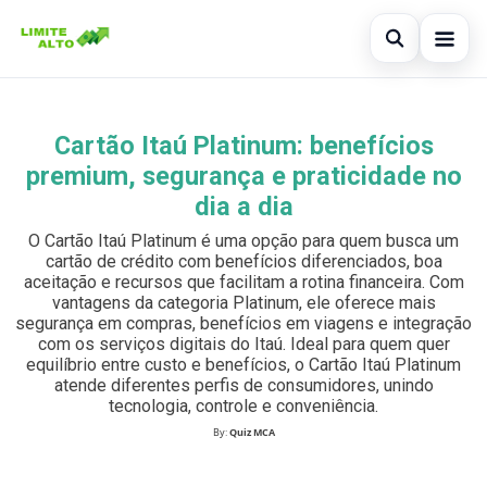
Abrir busc
Início
Cartão Itaú Platinum: benefícios
Buscar no site
×
Cartão de crédito
premium, segurança e praticidade no
Buscar por:
dia a dia
Finanças
O Cartão Itaú Platinum é uma opção para quem busca um
Pressione Enter para buscar ou ESC para fechar.
Empréstimo
cartão de crédito com benefícios diferenciados, boa
aceitação e recursos que facilitam a rotina financeira. Com
vantagens da categoria Platinum, ele oferece mais
Legal
segurança em compras, benefícios em viagens e integração
com os serviços digitais do Itaú. Ideal para quem quer
equilíbrio entre custo e benefícios, o Cartão Itaú Platinum
atende diferentes perfis de consumidores, unindo
tecnologia, controle e conveniência.
By:
Quiz MCA