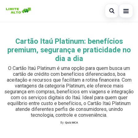
Abrir busc
Início
Cartão Itaú Platinum: benefícios
Buscar no site
×
Cartão de crédito
premium, segurança e praticidade no
Buscar por:
dia a dia
Finanças
O Cartão Itaú Platinum é uma opção para quem busca um
Pressione Enter para buscar ou ESC para fechar.
Empréstimo
cartão de crédito com benefícios diferenciados, boa
aceitação e recursos que facilitam a rotina financeira. Com
vantagens da categoria Platinum, ele oferece mais
Legal
segurança em compras, benefícios em viagens e integração
com os serviços digitais do Itaú. Ideal para quem quer
equilíbrio entre custo e benefícios, o Cartão Itaú Platinum
atende diferentes perfis de consumidores, unindo
tecnologia, controle e conveniência.
By:
Quiz MCA