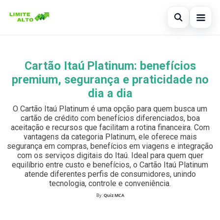
Abrir busc
Início
Cartão Itaú Platinum: benefícios
Buscar no site
×
Cartão de crédito
premium, segurança e praticidade no
Buscar por:
dia a dia
Finanças
O Cartão Itaú Platinum é uma opção para quem busca um
Pressione Enter para buscar ou ESC para fechar.
Empréstimo
cartão de crédito com benefícios diferenciados, boa
aceitação e recursos que facilitam a rotina financeira. Com
vantagens da categoria Platinum, ele oferece mais
Legal
segurança em compras, benefícios em viagens e integração
com os serviços digitais do Itaú. Ideal para quem quer
equilíbrio entre custo e benefícios, o Cartão Itaú Platinum
atende diferentes perfis de consumidores, unindo
tecnologia, controle e conveniência.
By:
Quiz MCA