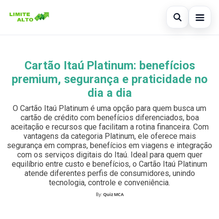
Abrir busc
Início
Cartão Itaú Platinum: benefícios
Buscar no site
×
Cartão de crédito
premium, segurança e praticidade no
Buscar por:
dia a dia
Finanças
O Cartão Itaú Platinum é uma opção para quem busca um
Pressione Enter para buscar ou ESC para fechar.
Empréstimo
cartão de crédito com benefícios diferenciados, boa
aceitação e recursos que facilitam a rotina financeira. Com
vantagens da categoria Platinum, ele oferece mais
Legal
segurança em compras, benefícios em viagens e integração
com os serviços digitais do Itaú. Ideal para quem quer
equilíbrio entre custo e benefícios, o Cartão Itaú Platinum
atende diferentes perfis de consumidores, unindo
tecnologia, controle e conveniência.
By:
Quiz MCA