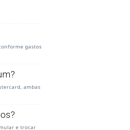
 conforme gastos
num?
stercard, ambas
tos?
mular e trocar