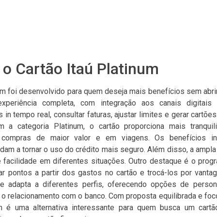
o Cartão Itaú Platinum
num foi desenvolvido para quem deseja mais benefícios sem abrir
periência completa, com integração aos canais digitais d
n tempo real, consultar faturas, ajustar limites e gerar cartões
om a categoria Platinum, o cartão proporciona mais tranquil
compras de maior valor e em viagens. Os benefícios i
dam a tornar o uso do crédito mais seguro. Além disso, a ampla
te facilidade em diferentes situações. Outro destaque é o prog
r pontos a partir dos gastos no cartão e trocá-los por vantag
 adapta a diferentes perfis, oferecendo opções de person
 o relacionamento com o banco. Com proposta equilibrada e foc
um é uma alternativa interessante para quem busca um cartã