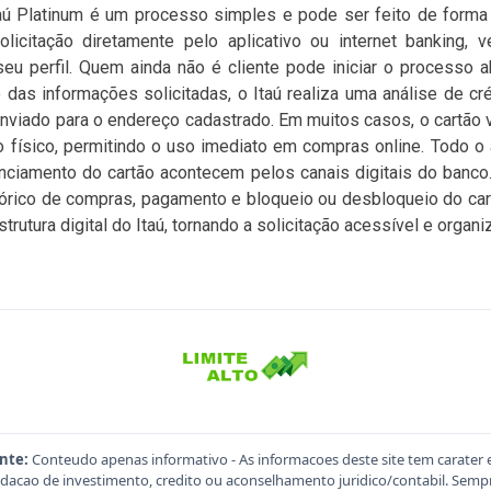
taú Platinum é um processo simples e pode ser feito de forma d
licitação diretamente pelo aplicativo ou internet banking, 
seu perfil. Quem ainda não é cliente pode iniciar o processo 
 das informações solicitadas, o Itaú realiza uma análise de cré
enviado para o endereço cadastrado. Em muitos casos, o cartão vi
o físico, permitindo o uso imediato em compras online. Todo 
enciamento do cartão acontecem pelos canais digitais do banco. 
istórico de compras, pagamento e bloqueio ou desbloqueio do car
trutura digital do Itaú, tornando a solicitação acessível e organi
nte:
Conteudo apenas informativo - As informacoes deste site tem carater 
acao de investimento, credito ou aconselhamento juridico/contabil. Sempre