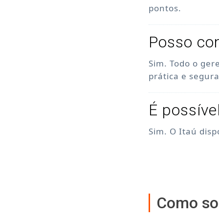
pontos.
Posso con
Sim. Todo o ger
prática e segura
É possíve
Sim. O Itaú dis
Como sol