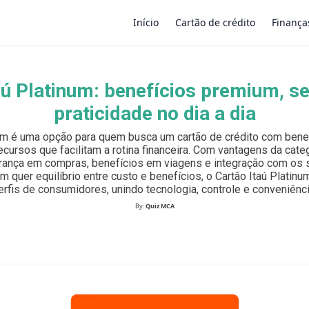
Início
Cartão de crédito
Finança
aú Platinum: benefícios premium, s
×
praticidade no dia a dia
num é uma opção para quem busca um cartão de crédito com benef
ecursos que facilitam a rotina financeira. Com vantagens da categ
ança em compras, benefícios em viagens e integração com os s
em quer equilíbrio entre custo e benefícios, o Cartão Itaú Platin
erfis de consumidores, unindo tecnologia, controle e conveniênci
By:
Quiz MCA