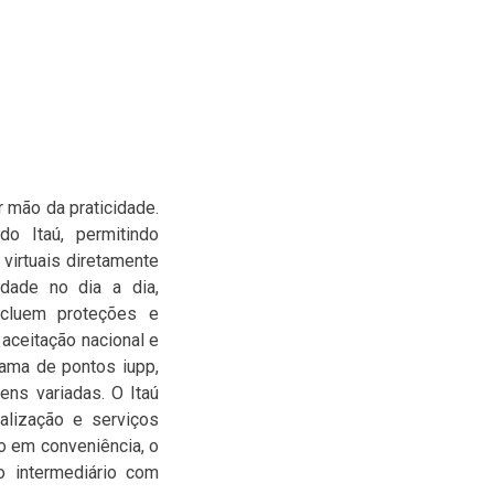
 mão da praticidade.
o Itaú, permitindo
 virtuais diretamente
idade no dia a dia,
ncluem proteções e
 aceitação nacional e
rama de pontos iupp,
ens variadas. O Itaú
alização e serviços
o em conveniência, o
o intermediário com