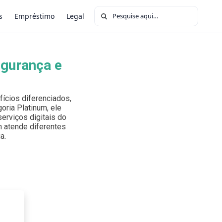
Buscar por:
s
Empréstimo
Legal
egurança e
ícios diferenciados,
oria Platinum, ele
erviços digitais do
um atende diferentes
a.