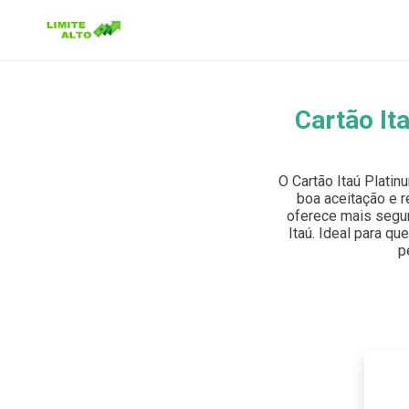
Cartão It
Buscar no site
Buscar por:
O Cartão Itaú Plati
boa aceitação e r
Pressione Enter para buscar ou ESC para fechar.
oferece mais segur
Itaú. Ideal para qu
p