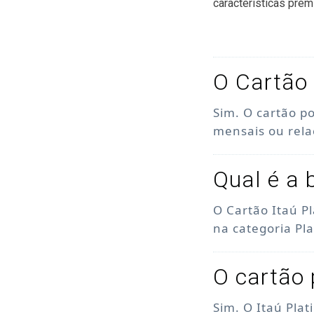
características prem
O Cartão 
Sim. O cartão p
mensais ou rel
Qual é a 
O Cartão Itaú P
na categoria Pl
O cartão 
Sim. O Itaú Pla